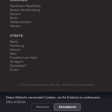
Nordrhein-Westfalen
Baden-Württemberg
Bayern
Berlin
Niedersachsen
Hessen
STÄDTE
Berlin
Hamburg
Munich
Köln
Frankfurt am Main
Stuttgart
Düsseldorf
Essen
© 2026 erwachsenentreffen.de - Alle Rechte vorbehalten
Enthält Werbelinks
Diese Website verwendet Cookies, um Ihr Erlebnis zu verbessern.
Mehr erfahren
Ablehnen
Akzeptieren