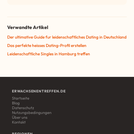
Verwandte Artikel
Der ultimative Guide fur leidenschaftliches Dating in Deutschland
Das perfekte heisses Dating-Profil erstellen
Leidenschaftliche Singles in Hamburg treffen
ERWACHSENENTREFFEN.DE
Startseite
Blog
Datenschutz
Nutzungsbedingungen
Über uns
Kontakt
REGIONEN