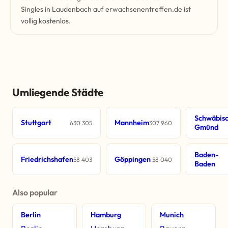
Singles in Laudenbach auf erwachsenentreffen.de ist
vollig kostenlos.
Umliegende Städte
Schwäbis
Stuttgart
Mannheim
630 305
307 960
Gmünd
Baden-
Friedrichshafen
Göppingen
58 403
58 040
Baden
Also popular
Berlin
Hamburg
Munich