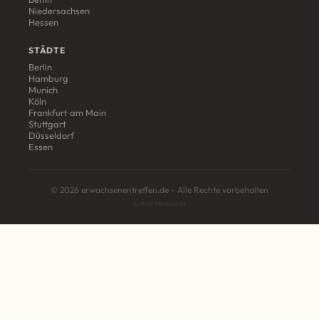
Niedersachsen
Hessen
STÄDTE
Berlin
Hamburg
Munich
Köln
Frankfurt am Main
Stuttgart
Düsseldorf
Essen
© 2026 erwachsenentreffen.de - Alle Rechte vorbehalten
Enthält Werbelinks