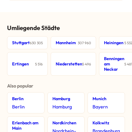
Umliegende Städte
Stuttgart
Mannheim
Heiningen
630 305
307 960
5 53
Benningen
Ertingen
Niederstetten
am
5 516
5 496
5 48
Neckar
Also popular
Berlin
Hamburg
Munich
Berlin
Hamburg
Bayern
Erlenbach am
Nordkirchen
Kolkwitz
Main
Nordrhein-
Brandenburg