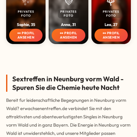
✨
💜
🌹
PRIVATES
PRIVATES
PRIVATES
FOTO
FOTO
FOTO
Sophie, 35
Anna, 31
Lea, 27
👀 PROFIL
👀 PROFIL
👀 PROFIL
ANSEHEN
ANSEHEN
ANSEHEN
Sextreffen in Neunburg vorm Wald -
Spuren Sie die Chemie heute Nacht
Bereit fur leidenschaftliche Begegnungen in Neunburg vorm
Wald? erwachsenentreffen.de verbindet Sie mit den
attraktivsten und abenteuerlustigsten Singles in Neunburg
vorm Wald und in ganz Bayern. Die Energie in Neunburg vorm
Wald ist unwiderstehlich, und unsere Mitglieder passen