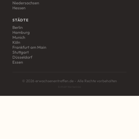
Niedersachsen
Hessen
STÄDTE
Berlin
Hamburg
Munich
Köln
Frankfurt am Main
Stuttgart
Düsseldorf
Essen
© 2026 erwachsenentreffen.de - Alle Rechte vorbehalten
Enthält Werbelinks